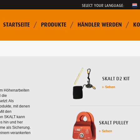
SELECT YOUR LANGUAGE:
STARTSEITE
PRODUKTE
HÄNDLER WERDEN
KO
SKALT D2 KIT
Sehen
 um Höhenarbeiten
 die
etzt: Als
odukte, mit denen
Mit den
von SKALT kann
es hin und her
SKALT PULLEY
mme als Sicherung.
Sehen
 einem verankerten